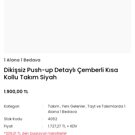
1 Alana 1 Bedava
Dikişsiz Push-up Detaylı Çemberli Kısa
Kollu Takım Siyah
1.900,00 TL
Kategori
Takım
,
Yeni Gelenler
,
Tayt ve Takımlarda 1
Alana 1 Bedava
Stok Kodu
4052
Fiyat
1.727,27 TL + KDV
*339,31 TL den başlayan taksitlerle!