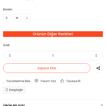
Beden
S
M
L
Ürünün Diğer Renkleri
Adet
Sepete Ekle
Yorum Yaz
Tavsiye Et
Karşılaştır
ÜRÜN BİLGİSİ