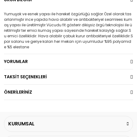
Yumuşak ve esnek yapısı ile hareket özgürlüğü sağlar.Özel olarak tas
arlanmıştır ince yapıda hava alabilir ve antibakteriyel seamlees kum
aş yapısı ile üretilmiştir.Vücudu fit gösterir dikişsiz örgü teknolojisi ile ü
retilmiştir ter emici kumaş yapısı sayesinde hareket kolaylığı sağlar.S
u emici özelliklidir. Hava alabilir çabuk kurur antibakteriyel özelliklidir.S
por salonu ve geriye kalan her mekan için uyumludur %95 polyamid
e %5 elestane
YORUMLAR
TAKSİT SEÇENEKLERİ
ÖNERİLERİNİZ
KURUMSAL