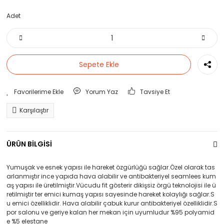
Adet
Sepete Ekle
Yorum Yaz
Tavsiye Et
Karşılaştır
ÜRÜN BİLGİSİ
Yumuşak ve esnek yapısı ile hareket özgürlüğü sağlar.Özel olarak tas
arlanmıştır ince yapıda hava alabilir ve antibakteriyel seamlees kum
aş yapısı ile üretilmiştir.Vücudu fit gösterir dikişsiz örgü teknolojisi ile ü
retilmiştir ter emici kumaş yapısı sayesinde hareket kolaylığı sağlar.S
u emici özelliklidir. Hava alabilir çabuk kurur antibakteriyel özelliklidir.S
por salonu ve geriye kalan her mekan için uyumludur %95 polyamid
e %5 elestane