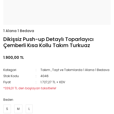
1 Alana 1 Bedava
Dikişsiz Push-up Detaylı Toparlayıcı
Çemberli Kısa Kollu Takım Turkuaz
1.900,00 TL
Kategori
Takım
,
Tayt ve Takımlarda 1 Alana 1 Bedava
Stok Kodu
4046
Fiyat
1.727,27 TL + KDV
*339,31 TL den başlayan taksitlerle!
Beden
S
M
L