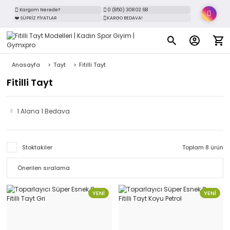
Kargom Nerede?
0 (850) 308 02 68
❤️ SÜPRİZ FİYATLAR
KARGO BEDAVA!
Anasayfa
Tayt
Fitilli Tayt
Fitilli Tayt
1 Alana 1 Bedava
Stoktakiler
Toplam 8 ürün
YENİ
YENİ