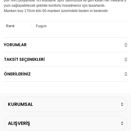
pısı %95 polyamide %5 elastane Spor salonunda ve geri kalan her mekana u
yum sağlayabilecek şekilde konforlu hissetmeniz için tasarlandı.
Manken boy 170cm kilo 60 manken üzerindeki beden m bedendir
Renk
:
Fuşya
YORUMLAR
TAKSİT SEÇENEKLERİ
ÖNERİLERİNİZ
KURUMSAL
ALIŞVERİŞ