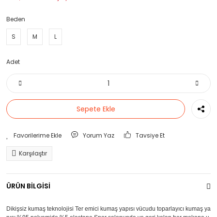
Beden
S
M
L
Adet
Sepete Ekle
Yorum Yaz
Tavsiye Et
Karşılaştır
ÜRÜN BİLGİSİ
Dikişsiz kumaş teknolojisi Ter emici kumaş yapısı vücudu toparlayıcı kumaş ya