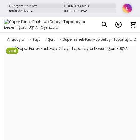
Kargom Nerede?
0 (850) 308 02 68
❤️ SÜPRİZ FİYATLAR
KARGO BEDAVA!
Anasayfa
Tayt
Şort
Süper Esnek Push-up Detaylı Toparlayıcı Des
YENİ