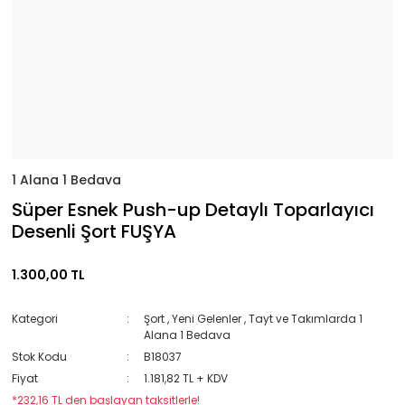
1 Alana 1 Bedava
Süper Esnek Push-up Detaylı Toparlayıcı
Desenli Şort FUŞYA
1.300,00 TL
Kategori
Şort
,
Yeni Gelenler
,
Tayt ve Takımlarda 1
Alana 1 Bedava
Stok Kodu
B18037
Fiyat
1.181,82 TL + KDV
*232,16 TL den başlayan taksitlerle!