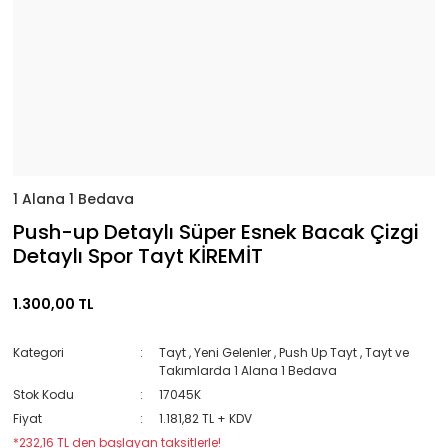
1 Alana 1 Bedava
Push-up Detaylı Süper Esnek Bacak Çizgi
Detaylı Spor Tayt KİREMİT
1.300,00 TL
Kategori
Tayt
,
Yeni Gelenler
,
Push Up Tayt
,
Tayt ve
Takımlarda 1 Alana 1 Bedava
Stok Kodu
17045K
Fiyat
1.181,82 TL + KDV
*232,16 TL den başlayan taksitlerle!