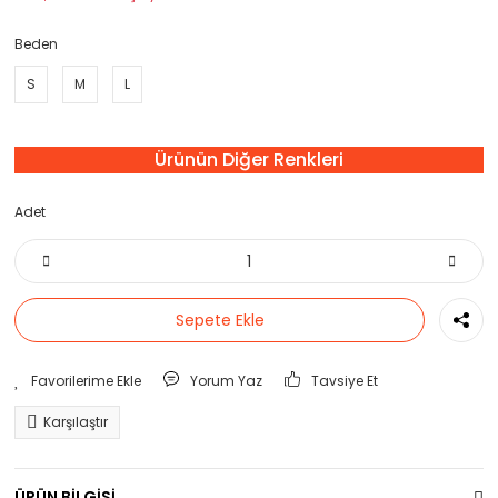
Beden
S
M
L
Ürünün Diğer Renkleri
Adet
Sepete Ekle
Yorum Yaz
Tavsiye Et
Karşılaştır
ÜRÜN BİLGİSİ