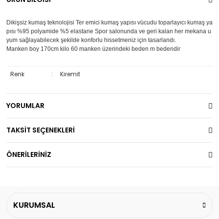
Dikişsiz kumaş teknolojisi Ter emici kumaş yapısı vücudu toparlayıcı kumaş ya
pısı %95 polyamide %5 elastane Spor salonunda ve geri kalan her mekana u
yum sağlayabilecek şekilde konforlu hissetmeniz için tasarlandı.
Manken boy 170cm kilo 60 manken üzerindeki beden m bedendir
Renk
:
Kiremit
YORUMLAR
TAKSİT SEÇENEKLERİ
ÖNERİLERİNİZ
KURUMSAL