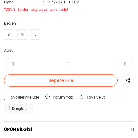
Fiyat
1.727,27 TL + KDV
*339,31 TL den başlayan taksitlerle!
Beden
S
M
L
Adet
Sepete Ekle
Yorum Yaz
Tavsiye Et
Karşılaştır
ÜRÜN BİLGİSİ