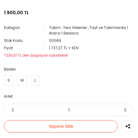
1.900,00 TL
Kategori
Takım
,
Yeni Gelenler
,
Tayt ve Takımlarda 1
Alana 1 Bedava
Stok Kodu
00066
Fiyat
1.727,27 TL + KDV
*339,31 TL den başlayan taksitlerle!
Beden
S
M
L
Adet
Sepete Ekle