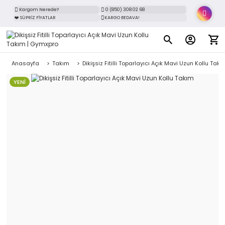
Kargom Nerede?
0 (850) 308 02 68
❤️ SÜPRİZ FİYATLAR
KARGO BEDAVA!
Anasayfa
Takım
Dikişsiz Fitilli Toparlayıcı Açık Mavi Uzun Kollu Takı
YENİ