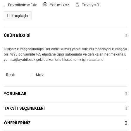
Yorum Yaz
Tavsiye Et
Karşılaştır
ÜRÜN BİLGİSİ
Dikişsiz kumaş teknolojisi Ter emici kumaş yapısı vücudu toparlayıcı kumaş ya
pısı %95 polyamide %5 elastane Spor salonunda ve geri kalan her mekana u
yum sağlayabilecek şekilde konforlu hissetmeniz için tasarlandı.
Renk
:
Mavi
YORUMLAR
TAKSİT SEÇENEKLERİ
ÖNERİLERİNİZ