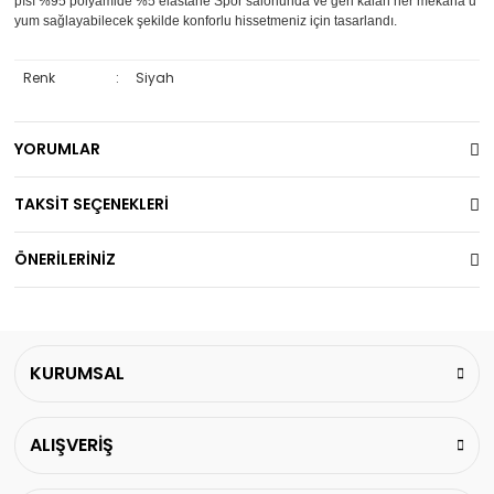
pısı %95 polyamide %5 elastane Spor salonunda ve geri kalan her mekana u
yum sağlayabilecek şekilde konforlu hissetmeniz için tasarlandı.
Renk
:
Siyah
YORUMLAR
TAKSİT SEÇENEKLERİ
ÖNERİLERİNİZ
KURUMSAL
ALIŞVERİŞ