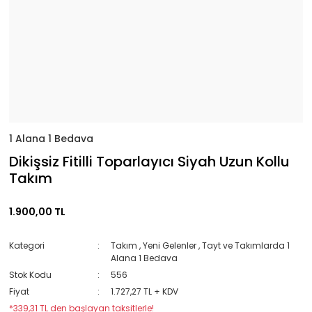
1 Alana 1 Bedava
Dikişsiz Fitilli Toparlayıcı Siyah Uzun Kollu
Takım
1.900,00 TL
Kategori
Takım
,
Yeni Gelenler
,
Tayt ve Takımlarda 1
Alana 1 Bedava
Stok Kodu
556
Fiyat
1.727,27 TL + KDV
*339,31 TL den başlayan taksitlerle!