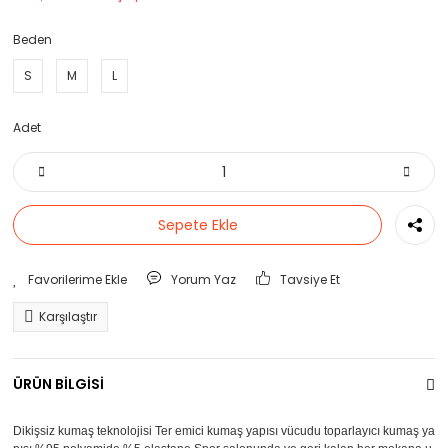
Beden
S
M
L
Adet
Sepete Ekle
Yorum Yaz
Tavsiye Et
Karşılaştır
ÜRÜN BİLGİSİ
Dikişsiz kumaş teknolojisi Ter emici kumaş yapısı vücudu toparlayıcı kumaş ya