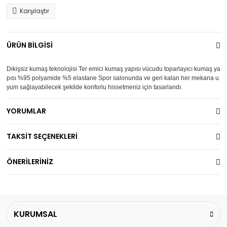
Karşılaştır
ÜRÜN BİLGİSİ
Dikişsiz kumaş teknolojisi Ter emici kumaş yapısı vücudu toparlayıcı kumaş ya
pısı %95 polyamide %5 elastane Spor salonunda ve geri kalan her mekana u
yum sağlayabilecek şekilde konforlu hissetmeniz için tasarlandı.
YORUMLAR
TAKSİT SEÇENEKLERİ
ÖNERİLERİNİZ
KURUMSAL