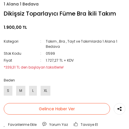
1 Alana 1 Bedava
Dikişsiz Toparlayıcı Füme Bra İkili Takım
1.900,00 TL
Kategori
Takım
,
Bra
,
Tayt ve Takımlarda 1 Alana 1
Bedava
Stok Kodu
0599
Fiyat
1.727,27 TL + KDV
*339,31 TL den başlayan taksitlerle!
Beden
S
M
L
XL
Gelince Haber Ver
Yorum Yaz
Tavsiye Et