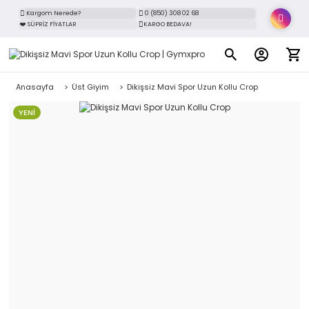
Kargom Nerede?
0 (850) 308 02 68
❤️ SÜPRİZ FİYATLAR
KARGO BEDAVA!
Anasayfa
Üst Giyim
Dikişsiz Mavi Spor Uzun Kollu Crop
YENİ