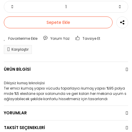
Sepete Ekle
Yorum Yaz
Tavsiye Et
Karşılaştır
ÜRÜN BİLGİSİ
Dikişsiz kumaş teknolojisi
Ter emici kumaş yapısı vücudu toparlayıcı kumaş yapısı %95 polya
mide %5 elestane spor salonunda ve geri kalan her mekana uyum s
ağlayabilecek şekilde konforlu hissetmeniz için tasarlandı
YORUMLAR
TAKSİT SEÇENEKLERİ