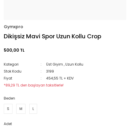
Gymxpro
Dikişsiz Mavi Spor Uzun Kollu Crop
500,00 TL
Kategori
Üst Giyim
,
Uzun Kollu
Stok Kodu
3199
Fiyat
454,55 TL + KDV
*89,29 TL den başlayan taksitlerle!
Beden
S
M
L
Adet