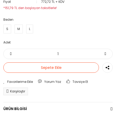
Fiyat
772,72 TL + KDV
*151,79 TL den başlayan taksitlerle!
Beden
S
M
L
Adet
Sepete Ekle
Yorum Yaz
Tavsiye Et
Karşılaştır
ÜRÜN BİLGİSİ